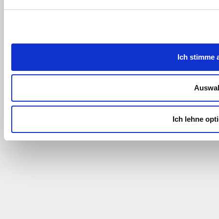
Ich stimme 
Auswah
Ich lehne opt