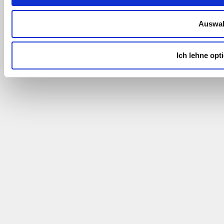
Auswah
Ich lehne opt