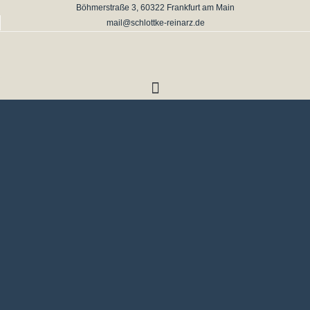
Böhmerstraße 3, 60322 Frankfurt am Main
mail@schlottke-reinarz.de