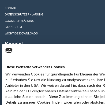
KONTAKT
DATENSCHUTZERKLÄRUNG
COOKIE-ERKLÄRUNG
IMPRESSUM
WICHTIGE DOWNLOADS
Kanzlei
Schlottke-Wegner – Reinarz
Fachanwalts- und Mediationskanzlei
Diese Webseite verwendet Cookies
für Familienrecht
Wir verwenden Cookies für grundlegende Funktionen der Webs
Böhmerstraße 3
zu.“ erlauben Sie uns die Nutzung zu Analysezwecken. Ihre E
60322 Frankfurt am Main
Anbieter in den USA. Wir weisen darauf hin, dass nach der
kein mit der EU vergleichbares Datenschutzniveau haben un
+49 (0) 69 – 24 14 03 – 76
staatliche Stellen besteht. Diese Zustimmung können Sie jede
mail@schlottke-reinarz.de
Details zu unseren Cookies finden, widerrufen oder abstufen