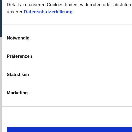
mail@schlottke-reinarz.de
Details zu unseren Cookies finden, widerrufen oder abstufen
unserer
Datenschutzerklärung
.
Einwilligungsauswahl
Notwendig
Präferenzen
Statistiken
Marketing