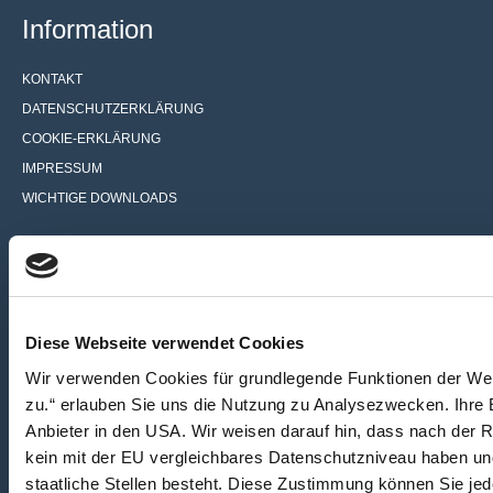
Information
KONTAKT
DATENSCHUTZERKLÄRUNG
COOKIE-ERKLÄRUNG
IMPRESSUM
WICHTIGE DOWNLOADS
Kanzlei
Schlottke-Wegner – Reinarz
Fachanwalts- und Mediationskanzlei
Diese Webseite verwendet Cookies
für Familienrecht
Wir verwenden Cookies für grundlegende Funktionen der Webs
Böhmerstraße 3
zu.“ erlauben Sie uns die Nutzung zu Analysezwecken. Ihre E
60322 Frankfurt am Main
Anbieter in den USA. Wir weisen darauf hin, dass nach der
kein mit der EU vergleichbares Datenschutzniveau haben un
+49 (0) 69 – 24 14 03 – 76
staatliche Stellen besteht. Diese Zustimmung können Sie jede