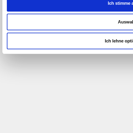
Ich stimme 
Auswah
Ich lehne opt